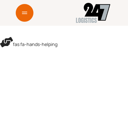
02
Impressum
03
Datenschutz
fas fa-hands-helping
04
Kontakt
Haben wir Ihr Interesse ge
Dann kontaktieren Sie uns 
Möglichkeiten.