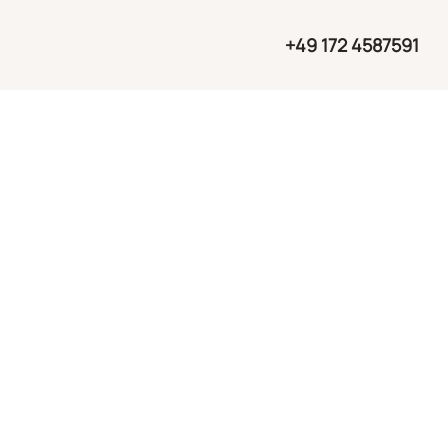
+49 172 4587591
weckt?
unter folgenden